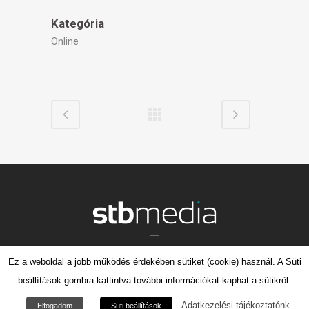
Kategória
Online
© 2014 S.T.B. Media Art Kft.
Ez a weboldal a jobb működés érdekében sütiket (cookie) használ. A Süti
beállítások gombra kattintva további információkat kaphat a sütikről.
Impresszum
Adatkezelési tájékoztató
NAIH-87557/2015
Adatkezelési tájékoztatónk
Elfogadom
Süti beállítások